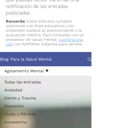
notificación de las entradas
publicadas.
Recuerda:
Estos artículos cumplen
solamente con fines educativos y no
pretenden sustituir el asesoramiento o la
evaluación médica. Para consultas con un
proveedor de salud mental,
coordina una
cita
con INSPIRA
. Estamos para servirle.
®
Blog: Para la Salud Mental
Agotamiento Mental
Todas las entradas
Ansiedad
Estrés y Trauma
Depresión
Duelo o Pérdida
Autoestima