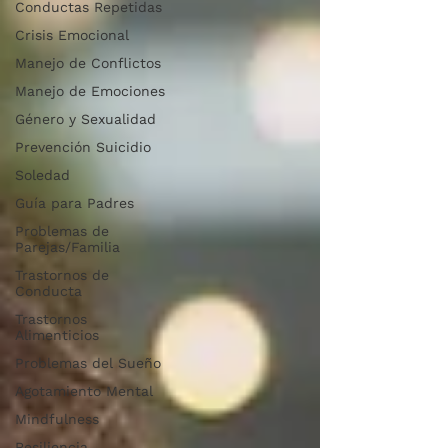
Conductas Repetidas
Crisis Emocional
Manejo de Conflictos
Manejo de Emociones
Género y Sexualidad
Prevención Suicidio
Soledad
Guía para Padres
Problemas de
Parejas/Familia
Trastornos de
Conducta
Trastornos
Alimenticios
Problemas del Sueño
Agotamiento Mental
Mindfulness
Resiliencia