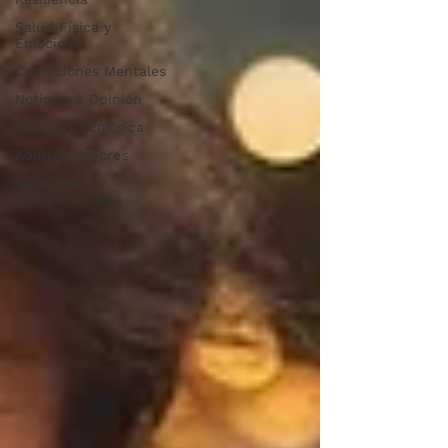
Salud Física y
Emocional
Condiciones Mentales
Noticias & Opinión
Terapia psicológica
Adultos Mayores
Relaciones
Interpersonales