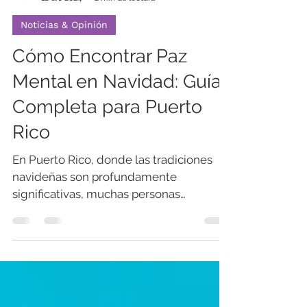
INSPIRA: Salud Mental
12 dic 2024
2 min de lectura
Noticias & Opinión
Cómo Encontrar Paz
Mental en Navidad: Guía
Completa para Puerto
Rico
En Puerto Rico, donde las tradiciones
navideñas son profundamente
significativas, muchas personas
experimentan estrés, nostalgia y
desafíos