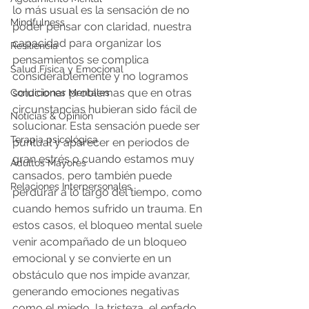
lo más usual es la sensación de no 
Mindfulness
poder pensar con claridad, nuestra 
capacidad para organizar los 
Resiliencia
pensamientos se complica 
Salud Física y Emocional
considerablemente y no logramos 
solucionar problemas que en otras 
Condiciones Mentales
circunstancias hubieran sido fácil de 
Noticias & Opinión
solucionar. Esta sensación puede ser 
Terapia psicológica
puntual y aparecer en periodos de 
gran estrés o cuando estamos muy 
Adultos Mayores
cansados, pero también puede 
Relaciones Interpersonales
perdurar a lo largo del tiempo, como 
cuando hemos sufrido un trauma. En 
estos casos, el bloqueo mental suele 
venir acompañado de un bloqueo 
emocional y se convierte en un 
obstáculo que nos impide avanzar, 
generando emociones negativas 
como el miedo, la tristeza, el enfado 