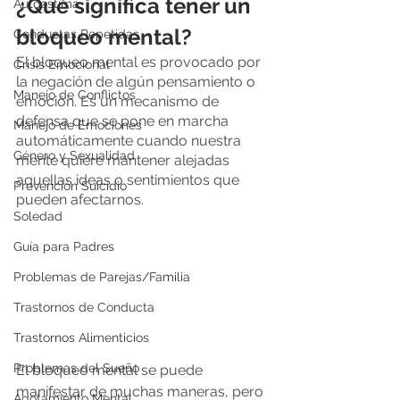
¿Qué significa tener un 
Autoestima
bloqueo mental?
Conductas Repetidas
El bloqueo mental es provocado por 
Crisis Emocional
la negación de algún pensamiento o 
Manejo de Conflictos
emoción. Es un mecanismo de 
defensa que se pone en marcha 
Manejo de Emociones
automáticamente cuando nuestra 
Género y Sexualidad
mente quiere mantener alejadas 
aquellas ideas o sentimientos que 
Prevención Suicidio
pueden afectarnos.
Soledad
Guía para Padres
Problemas de Parejas/Familia
Trastornos de Conducta
Trastornos Alimenticios
Problemas del Sueño
El bloqueo mental se puede 
manifestar de muchas maneras, pero 
Agotamiento Mental