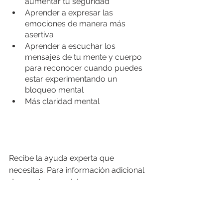
aumentar tu seguridad
Aprender a expresar las 
emociones de manera más 
asertiva
Aprender a escuchar los 
mensajes de tu mente y cuerpo 
para reconocer cuando puedes 
estar experimentando un 
bloqueo mental
Más claridad mental
Recibe la ayuda experta que 
necesitas. Para información adicional 
de nuestros servicios o para 
coordinar una cita en INSPIRA, 
comunícate con nuestro centro de 
servicio al cliente: (787) 704-0705, 