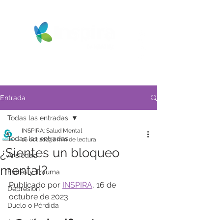
Entrada
Todas las entradas
INSPIRA: Salud Mental
Todas las entradas
16 oct 2023
2 min de lectura
¿Sientes un bloqueo
Ansiedad
mental?
Estrés y Trauma
Publicado por 
INSPIRA
, 16 de 
Depresión
octubre de 2023
Duelo o Pérdida