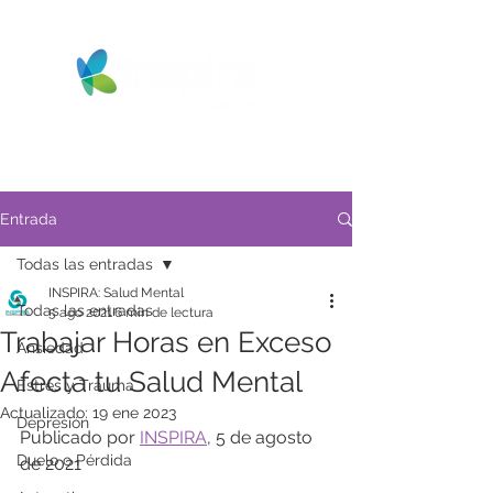
Entrada
Todas las entradas
INSPIRA: Salud Mental
Todas las entradas
5 ago 2021
6 min de lectura
Trabajar Horas en Exceso
Ansiedad
Afecta tu Salud Mental
Estrés y Trauma
Actualizado:
19 ene 2023
Depresión
Publicado por 
INSPIRA
, 5 de agosto 
Duelo o Pérdida
de 2021