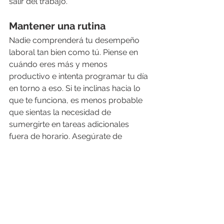
salir del trabajo.
Mantener una rutina
Nadie comprenderá tu desempeño 
laboral tan bien como tú. Piense en 
cuándo eres más y menos 
productivo e intenta programar tu día 
en torno a eso. Si te inclinas hacia lo 
que te funciona, es menos probable 
que sientas la necesidad de 
sumergirte en tareas adicionales 
fuera de horario. Asegúrate de 
reservar suficiente tiempo para las 
comidas, el ejercicio, la relajación y el 
sueño para que estas áreas de tu 
vida no se vean comprometidas.
Pon barreras reales para 
trabajar fuera de horario