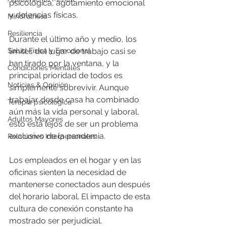
psicológica, agotamiento emocional 
y dolencias físicas.
Mindfulness
Resiliencia
Durante el último año y medio, los 
límites del lugar de trabajo casi se 
Salud Física y Emocional
han tirado por la ventana, y la 
Condiciones Mentales
principal prioridad de todos es 
Noticias & Opinión
simplemente sobrevivir. Aunque 
trabajar desde casa ha combinado 
Terapia psicológica
aún más la vida personal y laboral, 
Adultos Mayores
esto está lejos de ser un problema 
exclusivo de la pandemia. 
Relaciones Interpersonales
Los empleados en el hogar y en las 
oficinas sienten la necesidad de 
mantenerse conectados aun después 
del horario laboral. El impacto de esta 
cultura de conexión constante ha 
mostrado ser perjudicial.