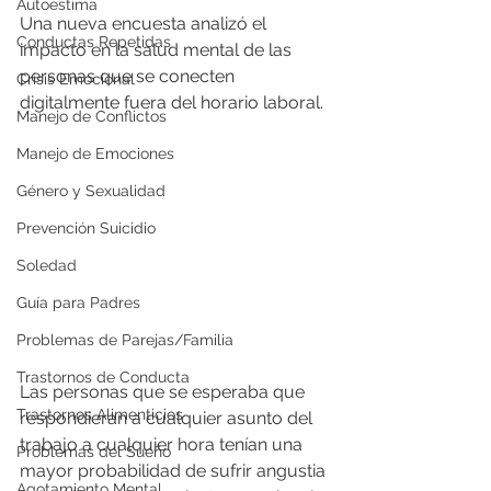
Autoestima
Una nueva encuesta analizó el 
Conductas Repetidas
impacto en la salud mental de las 
personas que se conecten 
Crisis Emocional
digitalmente fuera del horario laboral.
Manejo de Conflictos
Manejo de Emociones
Género y Sexualidad
Prevención Suicidio
Soledad
Guía para Padres
Problemas de Parejas/Familia
Trastornos de Conducta
Las personas que se esperaba que 
Trastornos Alimenticios
respondieran a cualquier asunto del 
trabajo a cualquier hora tenían una 
Problemas del Sueño
mayor probabilidad de sufrir angustia 
Agotamiento Mental