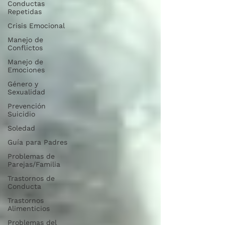
Conductas
Repetidas
Crisis Emocional
Manejo de
Conflictos
Manejo de
Emociones
Género y
Sexualidad
Prevención
Suicidio
Soledad
Guía para Padres
Problemas de
Parejas/Familia
Trastornos de
Conducta
Trastornos
Alimenticios
Problemas del