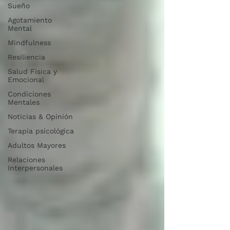
Sueño
Agotamiento
Mental
Mindfulness
Resiliencia
Salud Física y
Emocional
Condiciones
Mentales
Noticias & Opinión
Terapia psicológica
Adultos Mayores
Relaciones
Interpersonales