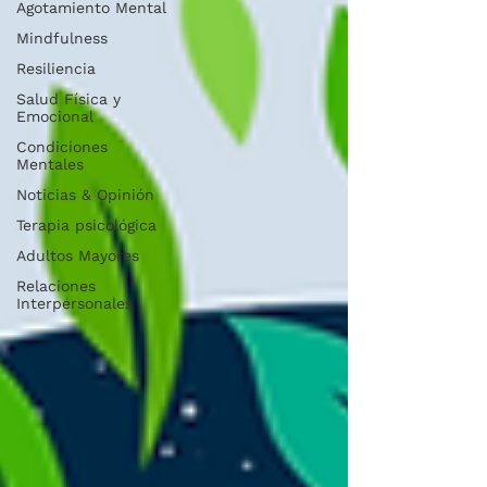
Agotamiento Mental
Mindfulness
Resiliencia
Salud Física y
Emocional
Condiciones
Mentales
Noticias & Opinión
Terapia psicológica
Adultos Mayores
Relaciones
Interpersonales