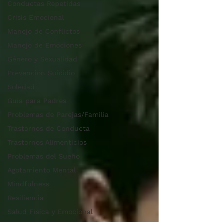
Conductas Repetidas
Crisis Emocional
Manejo de Conflictos
Manejo de Emociones
Género y Sexualidad
Prevención Suicidio
Soledad
Guía para Padres
Problemas de Parejas/Familia
Trastornos de Conducta
Trastornos Alimenticios
Problemas del Sueño
Agotamiento Mental
Mindfulness
Resiliencia
Salud Física y Emocional