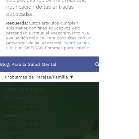
notificación de las entradas
publicadas.
Recuerda:
Estos artículos cumplen
solamente con fines educativos y no
pretenden sustituir el asesoramiento o la
evaluación médica. Para consultas con un
proveedor de salud mental,
coordina una
cita
con INSPIRA
. Estamos para servirle.
®
Blog: Para la Salud Mental
Problemas de Parejas/Familia
Todas las entradas
Ansiedad
Estrés y Trauma
Depresión
Duelo o Pérdida
Autoestima