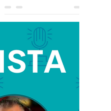
Salud Mental
La nueva serie en Netflix llamada "Baby
Reindeer", explora el tema de agresión
sexual y la salud mental, es crucial que
abordemos este tema.