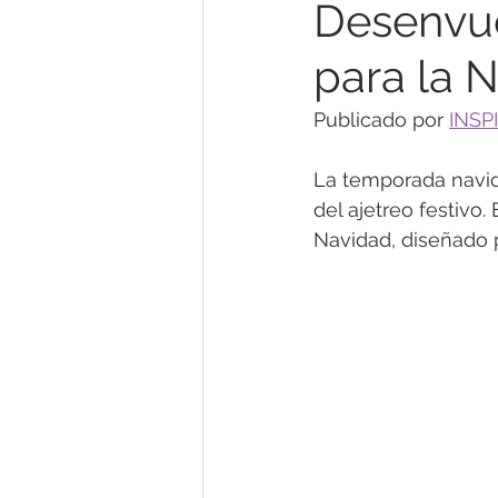
Desenvue
para la 
Género y Sexualidad
Prev
Publicado por 
INSP
Problemas de Parejas/Familia
La temporada navide
del ajetreo festivo
Navidad, diseñado p
Agotamiento Mental
Mind
Noticias & Opinión
Terapia