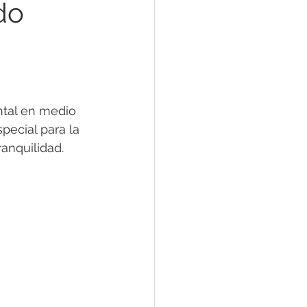
do
Problemas del Sueño
ntal en medio 
pecial para la 
anquilidad. 
ndiciones Mentales
nales