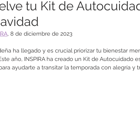
lve tu Kit de Autocuida
Navidad
ención Suicidio
Soledad
Guía para Padres
IRA
, 8 de diciembre de 2023
Trastornos de Conducta
Trastornos Alimenticios
ña ha llegado y es crucial priorizar tu bienestar me
. Este año, INSPIRA ha creado un Kit de Autocuidado es
ara ayudarte a transitar la temporada con alegría y tr
fulness
Resiliencia
Salud Física y Emocional
Co
 psicológica
Adultos Mayores
Relaciones Interperso