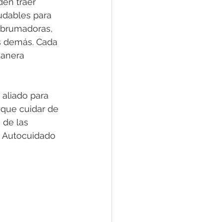
den traer 
udables para 
 abrumadoras, 
s demás. Cada 
manera 
 aliado para 
 que cuidar de 
 de las 
de Autocuidado 