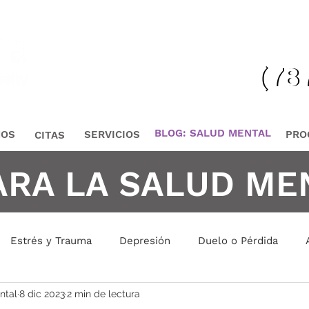
¡Lláma
(78
(78
BLOG: SALUD MENTAL
MOS
SERVICIOS
PRO
CITAS
ARA LA SALUD ME
Estrés y Trauma
Depresión
Duelo o Pérdida
ntal
8 dic 2023
2 min de lectura
is Emocional
Manejo de Conflictos
Manejo de Emoci