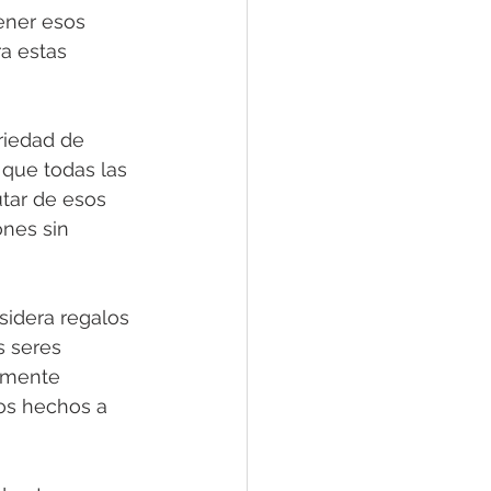
ener esos 
a estas 
riedad de 
 que todas las 
utar de esos 
ones sin 
sidera regalos 
s seres 
emente 
os hechos a 