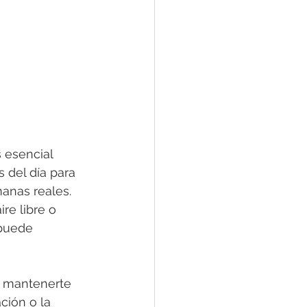
 esencial 
del día para 
anas reales. 
re libre o 
puede 
a mantenerte 
ción o la 