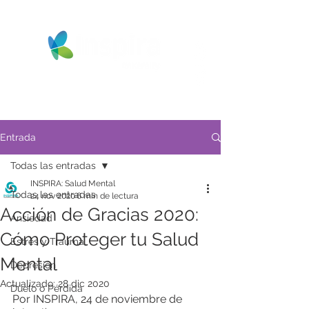
Entrada
Todas las entradas
INSPIRA: Salud Mental
Todas las entradas
24 nov 2020
6 min de lectura
Acción de Gracias 2020:
Ansiedad
Cómo Proteger tu Salud
Estrés y Trauma
Mental
Depresión
Actualizado:
28 dic 2020
Duelo o Pérdida
Por INSPIRA, 24 de noviembre de 