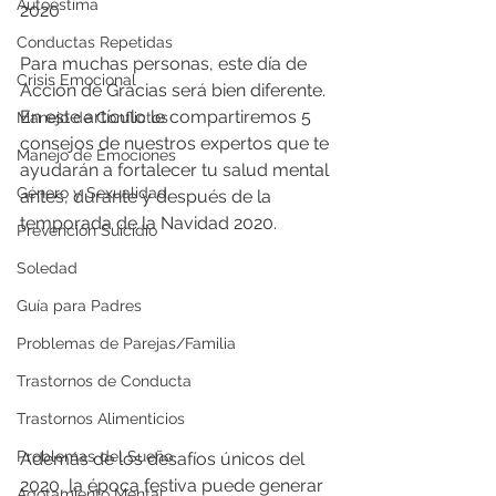
Autoestima
2020
Conductas Repetidas
Para muchas personas, este día de 
Crisis Emocional
Acción de Gracias será bien diferente. 
En este artículo le compartiremos 5 
Manejo de Conflictos
consejos de nuestros expertos que te 
Manejo de Emociones
ayudarán a fortalecer tu salud mental 
Género y Sexualidad
antes, durante y después de la 
temporada de la Navidad 2020.
Prevención Suicidio
Soledad
Guía para Padres
Problemas de Parejas/Familia
Trastornos de Conducta
Trastornos Alimenticios
Problemas del Sueño
Además de los desafíos únicos del 
2020, la época festiva puede generar 
Agotamiento Mental