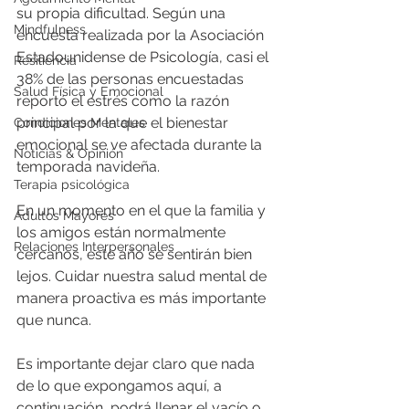
su propia dificultad. Según una 
Mindfulness
encuesta realizada por la Asociación 
Estadounidense de Psicología, casi el 
Resiliencia
38% de las personas encuestadas 
Salud Física y Emocional
reportó el estrés como la razón 
principal por la que el bienestar 
Condiciones Mentales
emocional se ve afectada durante la 
Noticias & Opinión
temporada navideña.
Terapia psicológica
En un momento en el que la familia y 
Adultos Mayores
los amigos están normalmente 
Relaciones Interpersonales
cercanos, este año se sentirán bien 
lejos. Cuidar nuestra salud mental de 
manera proactiva es más importante 
que nunca. 
Es importante dejar claro que nada 
de lo que expongamos aquí, a 
continuación, podrá llenar el vacío o 