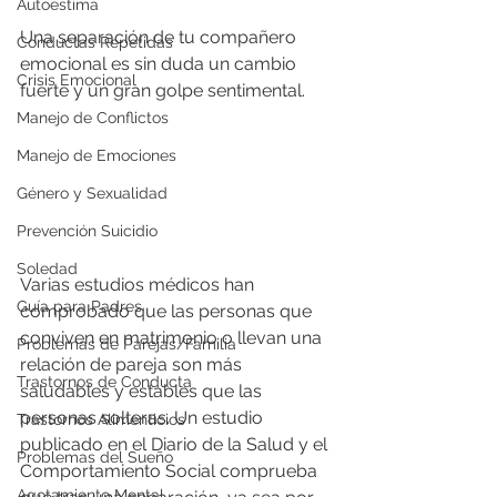
Autoestima
Una separación de tu compañero 
Conductas Repetidas
emocional es sin duda un cambio 
Crisis Emocional
fuerte y un gran golpe sentimental. 
Manejo de Conflictos
Manejo de Emociones
Género y Sexualidad
Prevención Suicidio
Soledad
Varias estudios médicos han 
Guía para Padres
comprobado que las personas que 
conviven en matrimonio o llevan una 
Problemas de Parejas/Familia
relación de pareja son más 
Trastornos de Conducta
saludables y estables que las 
personas solteras. Un estudio 
Trastornos Alimenticios
publicado en el Diario de la Salud y el 
Problemas del Sueño
Comportamiento Social comprueba 
Agotamiento Mental