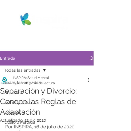
Entrada
Todas las entradas
INSPIRA: Salud Mental
Todas las entradas
6 jul 2020
5 min de lectura
Separación y Divorcio:
Ansiedad
Conoce las Reglas de
Estrés y Trauma
Adaptación
Depresión
Actualizado:
22 dic 2020
Duelo o Pérdida
Por INSPIRA, 16 de julio de 2020