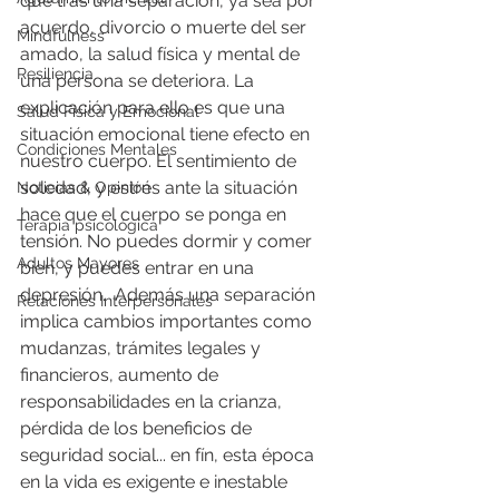
que tras una separación, ya sea por 
acuerdo, divorcio o muerte del ser 
Mindfulness
amado, la salud física y mental de 
Resiliencia
una persona se deteriora. La 
explicación para ello es que una 
Salud Física y Emocional
situación emocional tiene efecto en 
Condiciones Mentales
nuestro cuerpo. El sentimiento de 
soledad, y estrés ante la situación 
Noticias & Opinión
hace que el cuerpo se ponga en 
Terapia psicológica
tensión. No puedes dormir y comer 
Adultos Mayores
bien, y puedes entrar en una 
depresión.  Además una separación 
Relaciones Interpersonales
implica cambios importantes como 
mudanzas, trámites legales y 
financieros, aumento de 
responsabilidades en la crianza, 
pérdida de los beneficios de 
seguridad social... en fín, esta época 
en la vida es exigente e inestable 