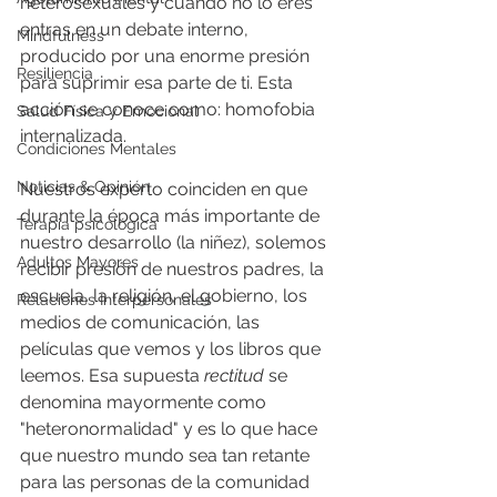
heterosexuales y cuando no lo eres 
entras en un debate interno, 
Mindfulness
producido por una enorme presión 
Resiliencia
para suprimir esa parte de ti. Esta 
acción se conoce como: homofobia 
Salud Física y Emocional
internalizada.
Condiciones Mentales
Noticias & Opinión
Nuestros experto coinciden en que 
durante la época más importante de 
Terapia psicológica
nuestro desarrollo (la niñez), solemos 
Adultos Mayores
recibir presión de nuestros padres, la 
escuela, la religión, el gobierno, los 
Relaciones Interpersonales
medios de comunicación, las 
películas que vemos y los libros que 
leemos. Esa supuesta 
rectitud
 se 
denomina mayormente como 
"heteronormalidad" y es lo que hace 
que nuestro mundo sea tan retante 
para las personas de la comunidad 