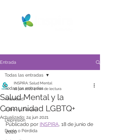
Entrada
Todas las entradas
INSPIRA: Salud Mental
Todas las entradas
18 jun 2020
4 min de lectura
Salud Mental y la
Ansiedad
Comunidad LGBTQ+
Estrés y Trauma
Actualizado:
24 jun 2021
Depresión
Publicado por 
INSPIRA
, 18 de junio de 
Duelo o Pérdida
2020