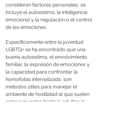
consideran factores personales, se 
incluye el autoestima, la inteligencia 
emocional y la regulación o el control 
de las emociones. 
Específicamente entre la juventud 
LGBTQ+ se ha encontrado que una 
buena autoestima, el envolvimiento 
familiar, la expresión de emociones y 
la capacidad para confrontar la 
homofobia internalizada, son 
métodos útiles para manejar el 
ambiente de hostilidad al que suelen 
estar expuestos hasta la adultez. Y 
aunque otros estudios señalan que 
revelar la identidad sexual LGBTQ+ se 
ha asociado en ocasiones con 
diferentes consecuencias negativas, 
en la mayoría de los casos los 