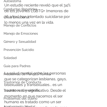
Autoestima
Un estudio reciente reveló que el 34% 
Conductas Repetidas
de los jóvenes LGBTQ+ (menores de 
26 años) han intentado suicidarse por 
Crisis Emocional
lo menos una vez en la vida.
Manejo de Conflictos
Manejo de Emociones
Género y Sexualidad
Prevención Suicidio
Soledad
Guía para Padres
La salud mental entre las personas 
Problemas de Parejas/Familia
que se categorizan lesbianas, gays, 
Trastornos de Conducta
bisexuales y transexuales... es un 
asunto real y significativo. Desde el 
Trastornos Alimenticios
momento en que nacemos el ser 
Problemas del Sueño
humano es tratado como un ser 
Agotamiento Mental