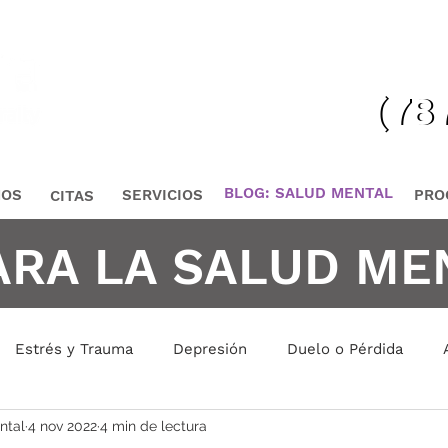
¡Lláma
(78
(78
BLOG: SALUD MENTAL
MOS
SERVICIOS
PRO
CITAS
ARA LA SALUD ME
Estrés y Trauma
Depresión
Duelo o Pérdida
ntal
4 nov 2022
4 min de lectura
is Emocional
Manejo de Conflictos
Manejo de Emoci