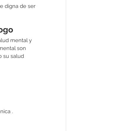
e digna de ser 
logo
alud mental y 
mental son 
 su salud 
ica .