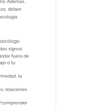
año. Además, 
tos, deben 
cología. 
sicólogo. 
tes signos:
star fuera de 
jo o tu 
rmedad, la 
s, relaciones 
r/comprender 