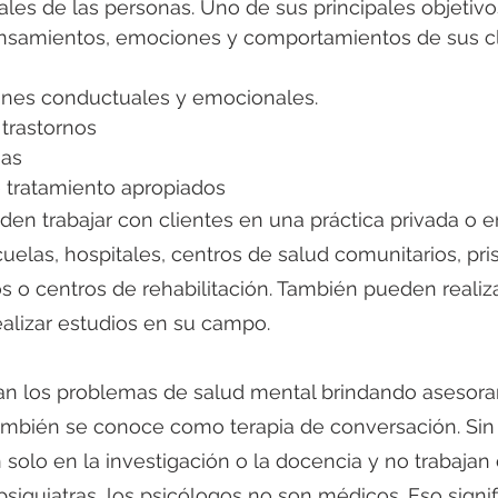
les de las personas. Uno de sus principales objetivo
samientos, emociones y comportamientos de sus cl
rones conductuales y emocionales.
 trastornos
ias
e tratamiento apropiados
en trabajar con clientes en una práctica privada o e
elas, hospitales, centros de salud comunitarios, pris
 o centros de rehabilitación. También pueden realiza
ealizar estudios en su campo.
tan los problemas de salud mental brindando asesora
también se conoce como terapia de conversación. Sin
solo en la investigación o la docencia y no trabajan 
psiquiatras, los psicólogos no son médicos. Eso signif