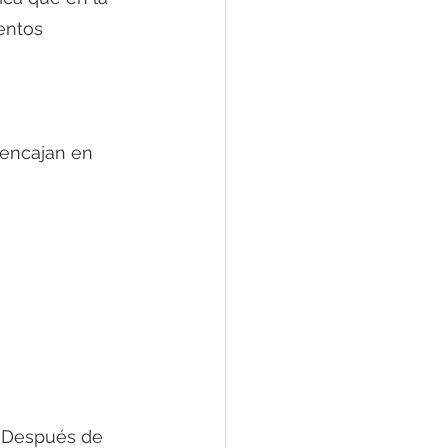
entos 
 encajan en 
 Después de 