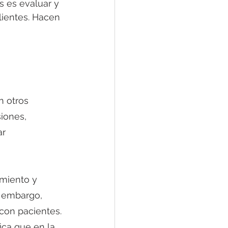
s es evaluar y 
ientes. Hacen 
n otros 
iones, 
r 
miento y 
 embargo, 
con pacientes. 
ica que en la 