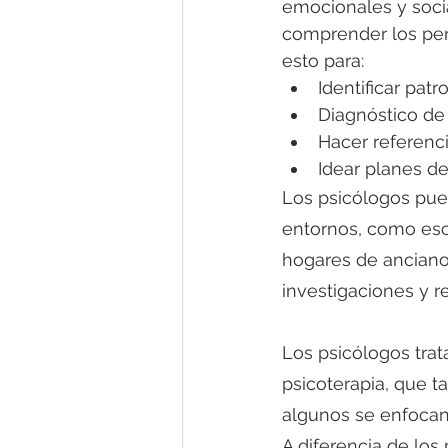
emocionales y socia
comprender los pen
esto para:
Identificar pat
Diagnóstico de
Hacer referenc
Idear planes d
Los psicólogos pued
entornos, como escu
hogares de ancianos
investigaciones y r
Los psicólogos tra
psicoterapia, que 
algunos se enfocan 
A diferencia de los 