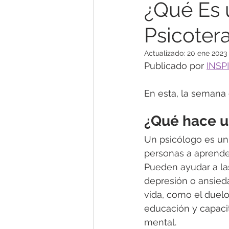
¿Qué Es 
Psicoter
Género y Sexualidad
Prev
Actualizado:
20 ene 2023
Publicado por 
INSP
Problemas de Parejas/Familia
En esta, la semana 
Agotamiento Mental
Mind
¿Qué hace u
Un psicólogo es un 
personas a aprender
Noticias & Opinión
Terapia
Pueden ayudar a la
depresión o ansieda
vida, como el duelo
educación y capacit
mental. 