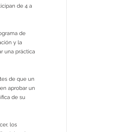
icipan de 4 a 
rograma de 
ción y la 
r una práctica 
ben aprobar un 
fica de su 
er, los 