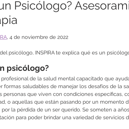
un Psicólogo? Asesorami
apia
ención Suicidio
Soledad
Guía para Padres
IRA
, 4 de noviembre de 2022
Trastornos de Conducta
Trastornos Alimenticios
del psicólogo, INSPIRA te explica qué es un psicólog
fulness
Resiliencia
Salud Física y Emocional
Co
n psicólogo?
profesional de la salud mental capacitado que ayuda
 formas saludables de manejar los desafíos de la sa
 psicológica
Adultos Mayores
Relaciones Interperso
s personas que viven con condiciones específicas, 
d, o aquellas que están pasando por un momento difí
 por la pérdida de un ser querido. Se someten a años
ación para poder brindar una variedad de servicios d