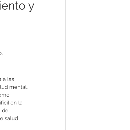
ento y
Problemas del Sueño
o.
ndiciones Mentales
 a las 
lud mental. 
nales
como 
cil en la 
 de 
e salud 