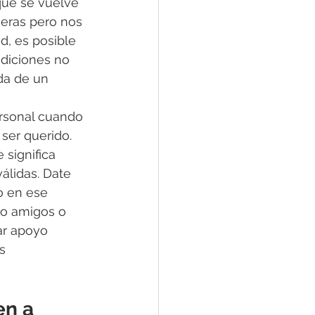
ue se vuelve 
eras pero nos 
d, es posible 
diciones no 
da de un 
rsonal cuando 
ser querido. 
 significa 
álidas. Date 
o en ese 
o amigos o 
ar apoyo 
s 
n a 