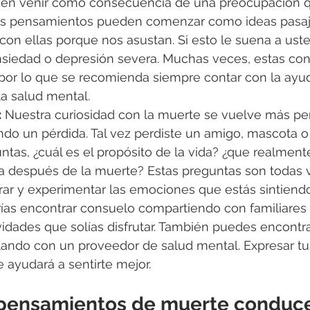
en venir como consecuencia de una preocupación q
os pensamientos pueden comenzar como ideas pasaj
n ellas porque nos asustan. Si esto le suena a uste
nsiedad o depresión severa. Muchas veces, estas con
 por lo que se recomienda siempre contar con la ayu
la salud mental.
:
 Nuestra curiosidad con la muerte se vuelve más pe
do un pérdida. Tal vez perdiste un amigo, mascota o 
ntas, ¿cuál es el propósito de la vida? ¿que realmente
a después de la muerte? Estas preguntas son todas v
orar y experimentar las emociones que estás sintiend
as encontrar consuelo compartiendo con familiares 
vidades que solías disfrutar. También puedes encontr
ando con un proveedor de salud mental. Expresar tu
e ayudará a sentirte mejor.
pensamientos de muerte conduce