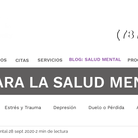
¡Lláma
(78
(78
BLOG: SALUD MENTAL
MOS
SERVICIOS
PRO
CITAS
ARA LA SALUD ME
Estrés y Trauma
Depresión
Duelo o Pérdida
ntal
28 sept 2020
2 min de lectura
is Emocional
Manejo de Conflictos
Manejo de Emoci