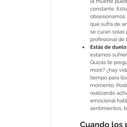
la muerte pued
constante. Est
obsesionamos co
que sufra de a
se curan solas
profesional de 
Estás de duelo
estamos sufrien
Quizás te pregu
morir? ¿hay vid
tiempo para ll
momento. Podrí
realizando acti
emocional habl
sentimientos, t
Cuando los 