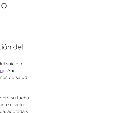
io
Problemas del Sueño
ión del 
ndiciones Mentales
l suicidio. 
log
. Ahí 
nales
ones de salud 
obre su lucha 
ante reveló 
da, agotada y 