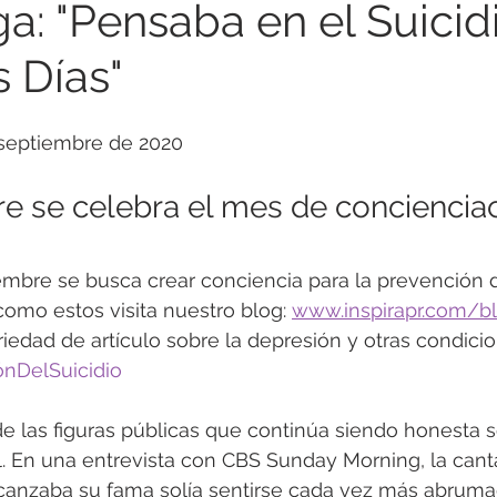
a: "Pensaba en el Suicid
s Días"
ención Suicidio
Soledad
Guía para Padres
 septiembre de 2020
Trastornos de Conducta
Trastornos Alimenticios
e se celebra el mes de concienciac
fulness
Resiliencia
Salud Física y Emocional
Co
mbre se busca crear conciencia para la prevención de
como estos visita nuestro blog: 
www.inspirapr.com/b
 psicológica
Adultos Mayores
Relaciones Interperso
iedad de artículo sobre la depresión y otras condici
nDelSuicidio
e las figuras públicas que continúa siendo honesta s
. En una entrevista con CBS Sunday Morning, la cant
lcanzaba su fama solía sentirse cada vez más abruma