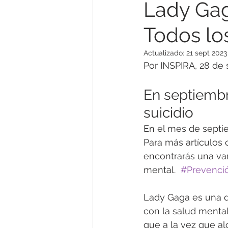
Lady Gag
Todos lo
Género y Sexualidad
Prev
Actualizado:
21 sept 2023
Por INSPIRA, 28 de
Problemas de Parejas/Familia
En septiembr
suicidio
Agotamiento Mental
Mind
En el mes de septie
Para más artículos 
Noticias & Opinión
Terapia
encontrarás una var
mental.  
#Prevenció
Lady Gaga es una d
con la salud mental
que a la vez que a