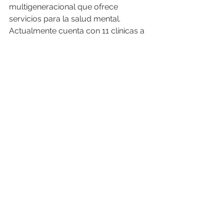
multigeneracional que ofrece 
servicios para la salud mental. 
Actualmente cuenta con 11 clínicas a 
nivel Isla. Su equipo está compuesto 
por psicólogos, psiquiatras, 
consejeros y trabajadores sociales. 
Entre servicios se incluyen clínicas 
ambulatorias y programa de 
hospitalización parcial. 
Para obtener más información de 
INSPIRA, visite
www.inspirapr.com
o 
comuníquese llamando al: (787) 704-
0705 
Noticias & Opinión