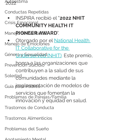
Autoestima
2022
Conductas Repetidas
INSPIRA recibió el "
2022 NHIT 
Crisis Emocional
COMMUNITY HEALTH IT 
PIONEER AWARD
". 
Manejo de Conflictos
Otorgado por el 
National Health 
Manejo de Emociones
IT Collaborative for the 
Género y Sexualidad
Underserved (NHIT)
.
 Este premio, 
honra a las organizaciones que 
Prevención Suicidio
contribuyen a la salud de sus 
Soledad
comunidades mediante la 
implementación de modelos de 
Guía para Padres
servicios que fomentan la 
Problemas de Parejas/Familia
innovación y equidad en salud. 
Trastornos de Conducta
Trastornos Alimenticios
Problemas del Sueño
Agotamiento Mental