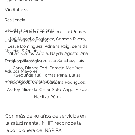
Mindfulness
Resiliencia
Salud Física y Emocional
De izquierda a derecha, por fila: (Primera 
fila) Migdalia Fontanez, Carmen Rivera, 
Condiciones Mentales
Leslie Domínguez, Adriana Roig, Zenaida 
Noticias & Opinión
Millán, Carlos Varela, Nayda Agosto, Ana 
Mary Rivera, Roivelisse Sánchez, Luis 
Terapia psicológica
Cana, Dianne Tort, Pamela Martínez 
Adultos Mayores
(Segunda fila) Tomas Peña, Elaisa 
Relaciones Interpersonales
Rodríguez, Coralis Cora, Iris Rodríguez, 
Ashley Miranda, Omar Soto, Angel Alicea, 
Nanitza Pérez.
Con más de 30 años de servicios en 
la salud mental, NHIT reconoce la 
labor pionera de INSPIRA.