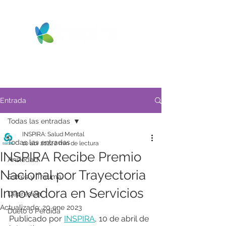
Entrada
Todas las entradas
INSPIRA: Salud Mental
Todas las entradas
10 abr 2022
2 min de lectura
INSPIRA Recibe Premio
Ansiedad
Nacional por Trayectoria
Estrés y Trauma
Innovadora en Servicios
Depresión
Actualizado:
20 ene 2023
Duelo o Pérdida
Publicado por 
INSPIRA
, 10 de abril de 