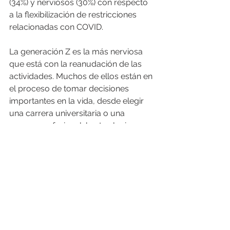
(34%) y nerviosos (30%) con respecto 
a la flexibilización de restricciones 
relacionadas con COVID.
La generación Z es la más nerviosa 
que está con la reanudación de las 
actividades. Muchos de ellos están en 
el proceso de tomar decisiones 
importantes en la vida, desde elegir 
una carrera universitaria o una 
carrera profesional, hasta elegir en 
qué ciudad vivir. Es difícil tomar esas 
decisiones durante una pandemia 
global.
Apoyando a la 
Generación Z
Mientras esperamos que las 