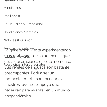
Mindfulness
Resiliencia
Salud Física y Emocional
Condiciones Mentales
Noticias & Opinión
Terapia psicológica
La generación Z está experimentando 
más problemas de salud mental que 
Adultos Mayores
otras generaciones en este momento. 
Relaciones Interpersonales
Sus niveles de angustia son bastante 
preocupantes. Podría ser un 
momento crucial para brindarle a 
nuestros jóvenes el apoyo que 
necesitan para avanzar en un mundo 
pospandémico.