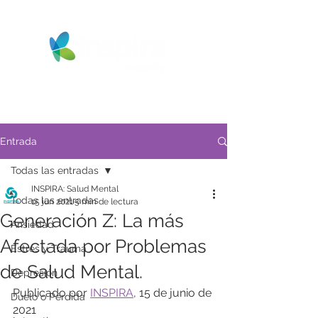
Entrada
Todas las entradas
INSPIRA: Salud Mental
Todas las entradas
15 jun 2021
5 min de lectura
Generación Z: La más
Ansiedad
Afectada por Problemas
Estrés y Trauma
de Salud Mental.
Depresión
Publicado por 
INSPIRA
, 15 de junio de 
Duelo o Pérdida
2021