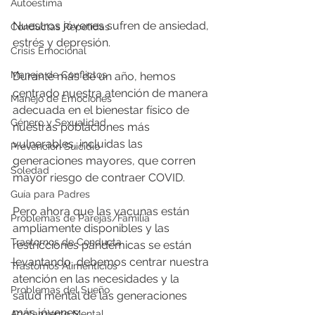
Autoestima
Nuestros jóvenes sufren de ansiedad, 
Conductas Repetidas
estrés y depresión.
Crisis Emocional
Manejo de Conflictos
Durante más de un año, hemos 
centrado nuestra atención de manera 
Manejo de Emociones
adecuada en el bienestar físico de 
Género y Sexualidad
nuestras poblaciones más 
vulnerables, incluidas las 
Prevención Suicidio
generaciones mayores, que corren 
Soledad
mayor riesgo de contraer COVID.
Guía para Padres
Pero ahora que las vacunas están 
Problemas de Parejas/Familia
ampliamente disponibles y las 
Trastornos de Conducta
restricciones pandémicas se están 
levantando, debemos centrar nuestra 
Trastornos Alimenticios
atención en las necesidades y la 
Problemas del Sueño
salud mental de las generaciones 
más jóvenes.
Agotamiento Mental