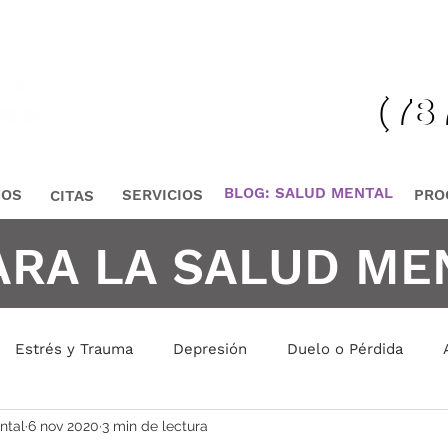
¡Lláma
(78
(78
BLOG: SALUD MENTAL
MOS
SERVICIOS
PRO
CITAS
ARA LA SALUD ME
Estrés y Trauma
Depresión
Duelo o Pérdida
ntal
6 nov 2020
3 min de lectura
is Emocional
Manejo de Conflictos
Manejo de Emoci