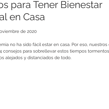
os para Tener Bienestar
l en Casa
ención Suicidio
Soledad
Guía para Padres
noviembre de 2020
Trastornos de Conducta
Trastornos Alimenticios
mia no ha sido fácil estar en casa. Por eso, nuestros
4 consejos para sobrellevar estos tiempos tormentos
fulness
Resiliencia
Salud Física y Emocional
Co
s alejados y distanciados de todo.
 psicológica
Adultos Mayores
Relaciones Interperso