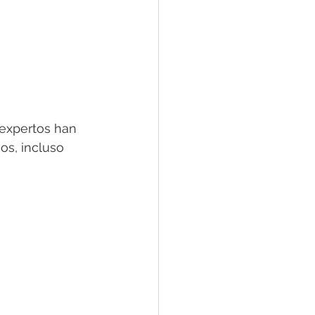
Problemas del Sueño
 expertos han 
os, incluso 
ndiciones Mentales
nales