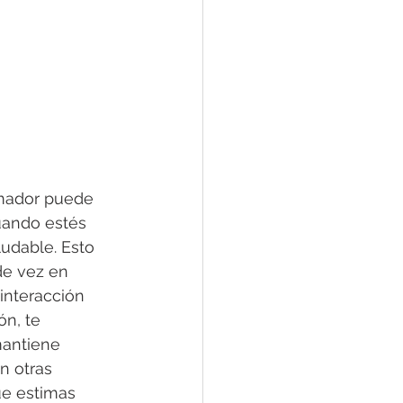
umador puede 
uando estés 
udable. Esto 
de vez en 
interacción 
ón, te 
antiene 
n otras 
ue estimas 