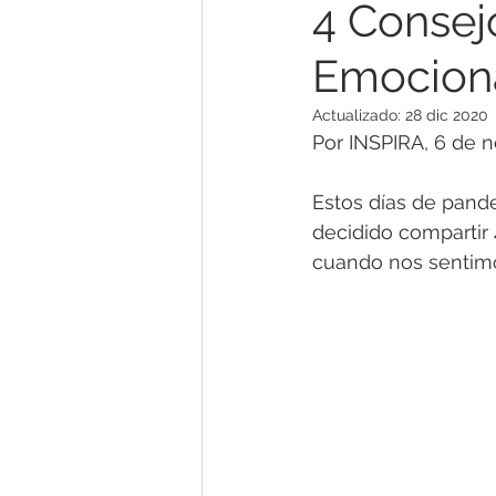
4 Consej
Emociona
Género y Sexualidad
Prev
Actualizado:
28 dic 2020
Por INSPIRA, 6 de 
Problemas de Parejas/Familia
Estos días de pande
decidido compartir 
Agotamiento Mental
Mind
cuando nos sentimo
Noticias & Opinión
Terapia