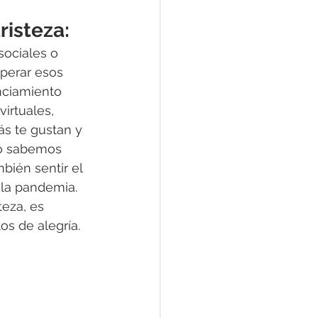
risteza:
sociales o 
perar esos 
nciamiento 
irtuales, 
s te gustan y 
no sabemos 
ién sentir el 
 la pandemia. 
eza, es 
s de alegría.