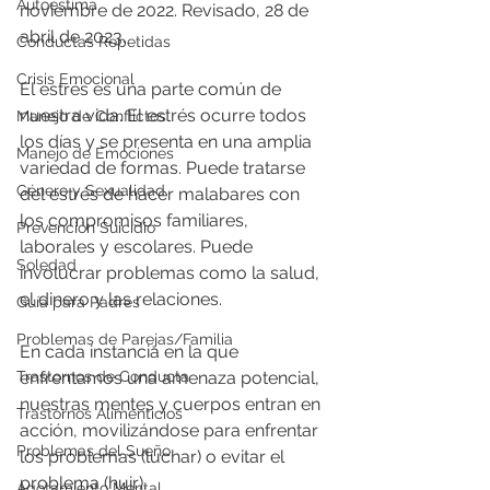
Autoestima
noviembre de 2022. Revisado, 28 de 
abril de 2023.
Conductas Repetidas
Crisis Emocional
El estrés es una parte común de 
nuestra vida. El estrés ocurre todos 
Manejo de Conflictos
los días y se presenta en una amplia 
Manejo de Emociones
variedad de formas. Puede tratarse 
Género y Sexualidad
del estrés de hacer malabares con 
los compromisos familiares, 
Prevención Suicidio
laborales y escolares. Puede 
Soledad
involucrar problemas como la salud, 
el dinero y las relaciones.
Guía para Padres
Problemas de Parejas/Familia
En cada instancia en la que 
Trastornos de Conducta
enfrentamos una amenaza potencial, 
nuestras mentes y cuerpos entran en 
Trastornos Alimenticios
acción, movilizándose para enfrentar 
Problemas del Sueño
los problemas (luchar) o evitar el 
problema (huir).
Agotamiento Mental