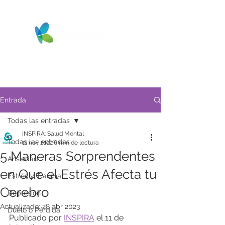
Entrada
Todas las entradas
INSPIRA: Salud Mental
Todas las entradas
11 nov 2022
6 min de lectura
5 Maneras Sorprendentes
Ansiedad
en Que el Estrés Afecta tu
Estrés y Trauma
Cerebro
Depresión
Actualizado:
28 abr 2023
Duelo o Pérdida
Publicado por 
INSPIRA
 el 11 de 