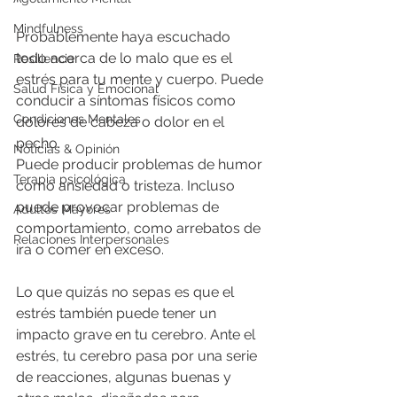
Mindfulness
Probablemente haya escuchado 
todo acerca de lo malo que es el 
Resiliencia
estrés para tu mente y cuerpo. Puede 
Salud Física y Emocional
conducir a síntomas físicos como 
Condiciones Mentales
dolores de cabeza o dolor en el 
pecho. 
Noticias & Opinión
Puede producir problemas de humor 
Terapia psicológica
como ansiedad o tristeza. Incluso 
puede provocar problemas de 
Adultos Mayores
comportamiento, como arrebatos de 
Relaciones Interpersonales
ira o comer en exceso.
Lo que quizás no sepas es que el 
estrés también puede tener un 
impacto grave en tu cerebro. Ante el 
estrés, tu cerebro pasa por una serie 
de reacciones, algunas buenas y 