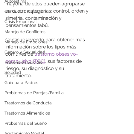
Autoestima
mayoría de ellos pueden agruparse 
en cuatro categorías: control, orden y 
Conductas Repetidas
simetría, contaminación y 
Crisis Emocional
pensamientos tabú.
Manejo de Conflictos
Continúe leyendo para obtener más 
Manejo de Emociones
información sobre los tipos más 
Género y Sexualidad
comunes de 
trastorno obsesivo-
compulsivo (TOC)
, sus factores de 
Prevención Suicidio
riesgo, su diagnóstico y su 
Soledad
tratamiento.
Guía para Padres
Problemas de Parejas/Familia
Trastornos de Conducta
Trastornos Alimenticios
Problemas del Sueño
Agotamiento Mental