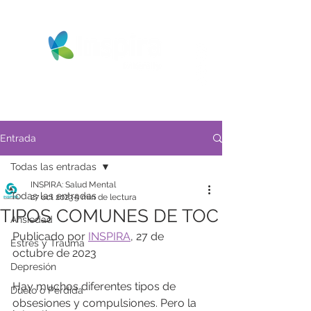
Entrada
Todas las entradas
INSPIRA: Salud Mental
Todas las entradas
27 oct 2023
5 min de lectura
TIPOS COMUNES DE TOC
Ansiedad
Publicado por 
INSPIRA
, 27 de 
Estrés y Trauma
octubre de 2023
Depresión
Hay muchos diferentes tipos de 
Duelo o Pérdida
obsesiones y compulsiones. Pero la 