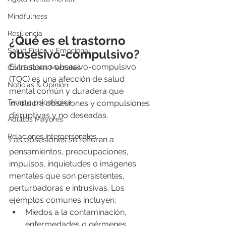
Mindfulness
Resiliencia
¿Qué es el trastorno 
Salud Física y Emocional
obsesivo-compulsivo?
El trastorno obsesivo-compulsivo 
Condiciones Mentales
(TOC) es una afección de salud 
Noticias & Opinión
mental común y duradera que 
Terapia psicológica
involucra obsesiones y compulsiones 
disruptivas y no deseadas.
Adultos Mayores
Relaciones Interpersonales
Las obsesiones se refieren a 
pensamientos, preocupaciones, 
impulsos, inquietudes o imágenes 
mentales que son persistentes, 
perturbadoras e intrusivas. Los 
ejemplos comunes incluyen:
Miedos a la contaminación, 
enfermedades o gérmenes.