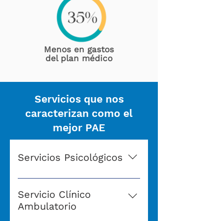
Menos en gastos
del plan médico
Servicios que nos
caracterizan como el
mejor PAE
Servicios Psicológicos
Servicio y evaluación 
psicológica a través del PAE 
Servicio Clínico
para empleados beneficiares y 
Ambulatorio
sus familiares.