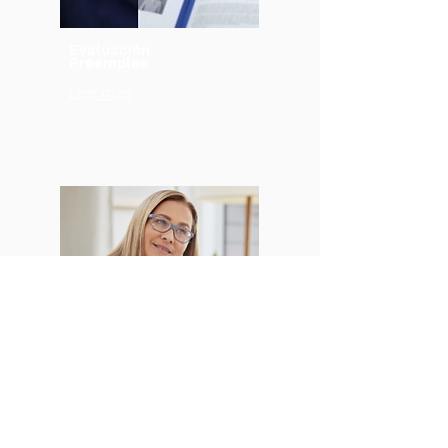
Evaluación
Preempleo
Leer más
Evaluación