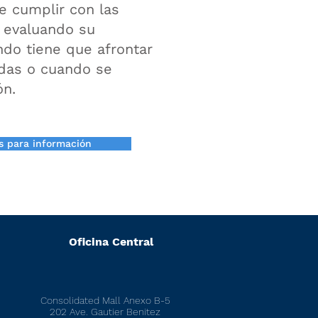
e cumplir con las
 evaluando su
do tiene que afrontar
adas o cuando se
ón.
s para información
Oficina Central
Consolidated Mall Anexo B-5
202 Ave. Gautier Benitez