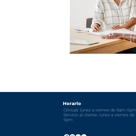
Horario
Clínicas: lunes a viernes de 8am-5p
Servicio al cliente: lunes a viernes d
5pm