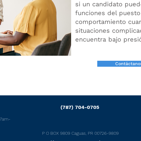
si un candidato pued
funciones del puesto
comportamiento cuan
situaciones complic
encuentra bajo presi
Contáctano
(787) 704-0705
m
e 7am-
P O BOX 9809 Caguas, PR 00726-9809