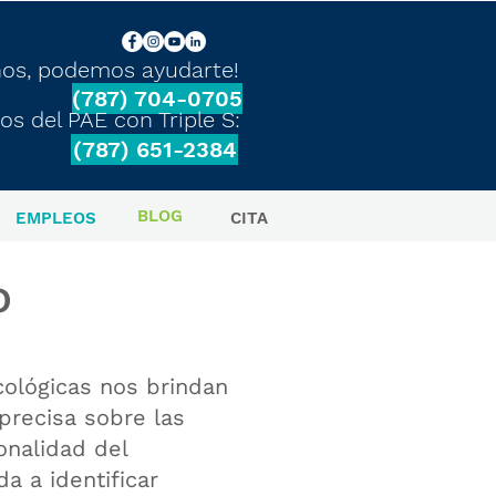
nos, podemos ayudarte!
(787) 704-0705
os del PAE con Triple S:
(787) 651-2384
BLOG
EMPLEOS
CITA
o
cológicas nos brindan
precisa sobre las
onalidad del
da a identificar